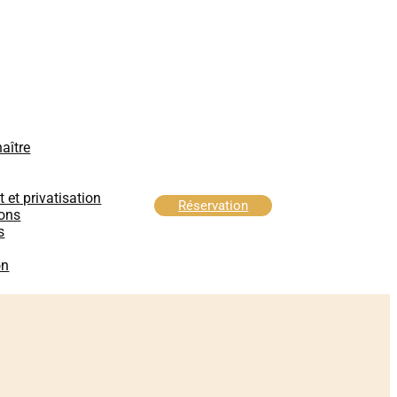
aître
et privatisation
Réservation
ons
s
on